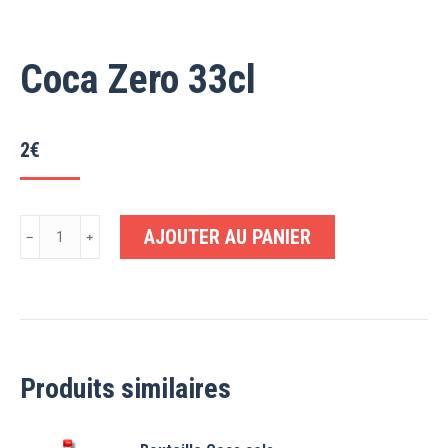
Coca Zero 33cl
2
€
quantité
AJOUTER AU PANIER
﹣
﹢
de
Coca
Zero
33cl
Produits similaires